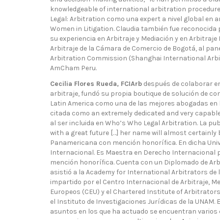
knowledgeable of international arbitration procedure
Legal: Arbitration como una expert a nivel global en a
Women in Litigation. Claudia también fue reconocida 
su experiencia en Arbitraje y Mediación y en Arbitraje 
Arbitraje de la Cámara de Comercio de Bogotá, al pan
Arbitration Commission (Shanghai International Arbitra
AmCham Peru.
Cecilia Flores Rueda, FCIArb
después de colaborar en 
arbitraje, fundó su propia boutique de solución de 
Latin America como una de las mejores abogadas en la 
citada como an extremely dedicated and very capable
al ser incluida en Who’s Who Legal Arbitration. La pu
with a great future […] her name will almost certainly 
Panamericana con mención honorífica. En dicha Uni
Internacional. Es Maestra en Derecho Internacional p
mención honorífica. Cuenta con un Diplomado de Arbi
asistió a la Academy for International Arbitrators de
impartido por el Centro Internacional de Arbitraje, M
Europeos (CEU) y el Chartered Institute of Arbitrato
el Instituto de Investigaciones Jurídicas de la UNAM. 
asuntos en los que ha actuado se encuentran varios 