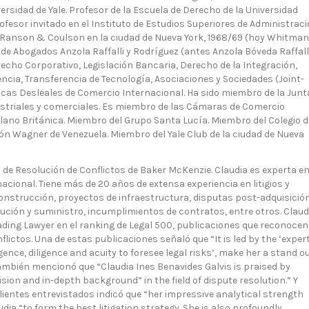
ersidad de Yale. Profesor de la Escuela de Derecho de la Universidad
ofesor invitado en el Instituto de Estudios Superiores de Administrac
n Ranson & Coulson en la ciudad de Nueva York, 1968/69 (hoy Whitman
de Abogados Anzola Raffalli y Rodríguez (antes Anzola Bóveda Raffalli
recho Corporativo, Legislación Bancaria, Derecho de la Integración,
ncia, Transferencia de Tecnología, Asociaciones y Sociedades (Joint-
ticas Desleales de Comercio Internacional. Ha sido miembro de la Junt
striales y comerciales. Es miembro de las Cámaras de Comercio
no Británica. Miembro del Grupo Santa Lucía. Miembro del Colegio d
ión Wagner de Venezuela. Miembro del Yale Club de la ciudad de Nueva
o de Resolución de Conflictos de Baker McKenzie. Claudia es experta e
nacional. Tiene más de 20 años de extensa experiencia en litigios y
onstrucción, proyectos de infraestructura, disputas post-adquisición
bución y suministro, incumplimientos de contratos, entre otros. Claud
ding Lawyer en el ranking de Legal 500, publicaciones que reconocen
ictos. Una de estas publicaciones señaló que “It is led by the ‘expert
gence, diligence and acuity to foresee legal risks’, make her a stand o
ambién mencionó que “Claudia Ines Benavides Galvis is praised by
ision and in-depth background” in the field of dispute resolution.” Y
ientes entrevistados indicó que “her impressive analytical strength
udia “to form the best litigation strategy. She is also profoundly