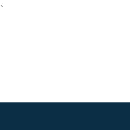
rú
e
s