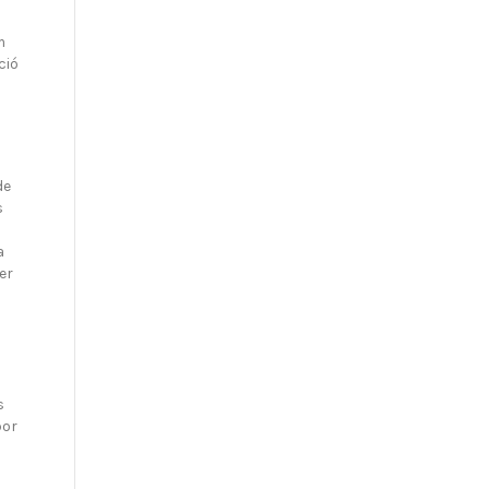
m
ció
de
s
a
er
s
por