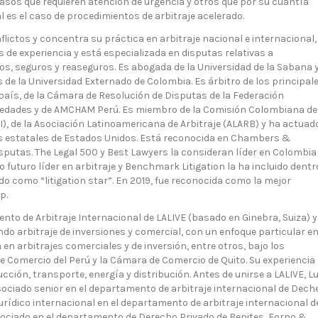
sos que requieren atención de urgencia y otros que por su cuantía
l es el caso de procedimientos de arbitraje acelerado.
flictos y concentra su práctica en arbitraje nacional e internacional,
 de experiencia y está especializada en disputas relativas a
s, seguros y reaseguros. Es abogada de la Universidad de la Sabana 
 de la Universidad Externado de Colombia. Es árbitro de los principal
país, de la Cámara de Resolución de Disputas de la Federación
ciedades y de AMCHAM Perú. Es miembro de la Comisión Colombiana de
I), de la Asociación Latinoamericana de Arbitraje (ALARB) y ha actuad
s estatales de Estados Unidos. Está reconocida en Chambers &
utas. The Legal 500 y Best Lawyers la consideran líder en Colombia
mo futuro líder en arbitraje y Benchmark Litigation la ha incluido dentr
do como “litigation star”. En 2019, fue reconocida como la mejor
p.
to de Arbitraje Internacional de LALIVE (basado en Ginebra, Suiza) y
endo arbitraje de inversiones y comercial, con un enfoque particular e
 en arbitrajes comerciales y de inversión, entre otros, bajo los
de Comercio del Perú y la Cámara de Comercio de Quito. Su experiencia
ción, transporte, energía y distribución. Antes de unirse a LALIVE, Lu
ociado senior en el departamento de arbitraje internacional de Dech
urídico internacional en el departamento de arbitraje internacional d
ociado en el departamento de Derecho Privado de Benites, Forno &