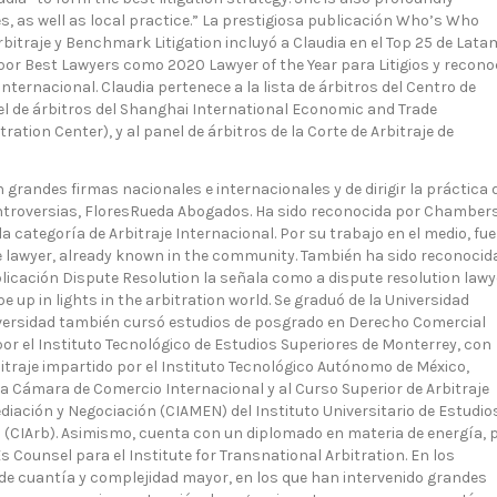
s, as well as local practice.” La prestigiosa publicación Who’s Who
rbitraje y Benchmark Litigation incluyó a Claudia en el Top 25 de Lata
por Best Lawyers como 2020 Lawyer of the Year para Litigios y recono
Internacional. Claudia pertenece a la lista de árbitros del Centro de
el de árbitros del Shanghai International Economic and Trade
tion Center), y al panel de árbitros de la Corte de Arbitraje de
grandes firmas nacionales e internacionales y de dirigir la práctica 
controversias, FloresRueda Abogados. Ha sido reconocida por Chamber
categoría de Arbitraje Internacional. Por su trabajo en el medio, fue
 lawyer, already known in the community. También ha sido reconocid
blicación Dispute Resolution la señala como a dispute resolution lawy
be up in lights in the arbitration world. Se graduó de la Universidad
versidad también cursó estudios de posgrado en Derecho Comercial
or el Instituto Tecnológico de Estudios Superiores de Monterrey, con
traje impartido por el Instituto Tecnológico Autónomo de México,
 la Cámara de Comercio Internacional y al Curso Superior de Arbitraje
ediación y Negociación (CIAMEN) del Instituto Universitario de Estudio
rs (CIArb). Asimismo, cuenta con un diplomado en materia de energía, 
Es Counsel para el Institute for Transnational Arbitration. En los
de cuantía y complejidad mayor, en los que han intervenido grandes