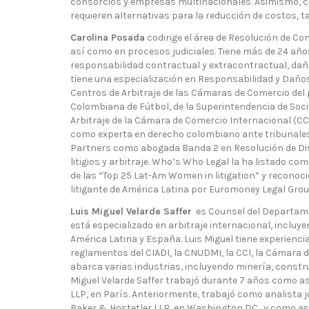
consorcios y empresas multinacionales. Asimismo, ca
requieren alternativas para la reducción de costos, ta
Carolina Posada
codirige el área de Resolución de Con
así como en procesos judiciales. Tiene más de 24 años
responsabilidad contractual y extracontractual, daño
tiene una especialización en Responsabilidad y Daños
Centros de Arbitraje de las Cámaras de Comercio del 
Colombiana de Fútbol, de la Superintendencia de So
Arbitraje de la Cámara de Comercio Internacional (CC
como experta en derecho colombiano ante tribunale
Partners como abogada Banda 2 en Resolución de Disp
litigios y arbitraje. Who’s Who Legal la ha listado co
de las “Top 25 Lat-Am Women in litigation” y reconoci
litigante de América Latina por Euromoney Legal Grou
Luis Miguel Velarde Saffer
es Counsel del Departamen
está especializado en arbitraje internacional, incluy
América Latina y España. Luis Miguel tiene experiencia
reglamentos del CIADI, la CNUDMI, la CCI, la Cámara 
abarca varias industrias, incluyendo minería, construc
Miguel Velarde Saffer trabajó durante 7 años como as
LLP, en París. Anteriormente, trabajó como analista j
Baker & Hostetler LLP, en Washington DC., y como as