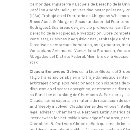
Cambridge, Inglaterra y Escuela de Derecho de la Univ
Católica Andrés Bello, Universidad Metropolitana y Pr
(IESA). Trabajó en el Escritorio de Abogados Whitma
Breed Abott & Morgan). Socio fundador del Escritorio 
Rodríguez). Sus áreas de ejercicio profesional son De
Derecho de la Propiedad, Privatización, Libre Compete
Ventures), Fusiones y Adquisiciones, Arbitraje y Prác
Directiva de empresas bancarias, aseguradoras, indu
Venezolano Americana, Venezolano Francesa, Venezola
Abogados del Distrito Federal. Miembro de la Asociac
York.
Claudia Benavides Galvis
es la Líder Global del Grup
litigio transnacional, y en arbitraje doméstico e inter
arbitrajes complejos relacionados con disputas de c
disputas en el sector energético, contratos de distri
es Band 1 en el ranking de Chambers & Partners y Lea
Claudia como experta en materia de resolución de confl
and ‘deeply involved’ Claudia Benavides whose ‘intelli
legal adviser.” Chambers & Partners Latin America t
interviewees for her “wide knowledge of the area, prec
Chambers & Partners Global señaló que uno de los cl
and decision-making abilities,” le han permitido a Cla